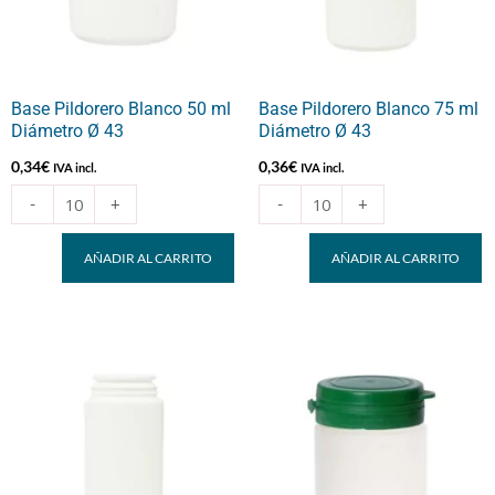
Ø
Ø
43
43
cantidad
cantidad
Base Pildorero Blanco 50 ml
Base Pildorero Blanco 75 ml
Diámetro Ø 43
Diámetro Ø 43
0,34
€
0,36
€
IVA incl.
IVA incl.
-
+
-
+
AÑADIR AL CARRITO
AÑADIR AL CARRITO
El
El
Base
precio
precio
Pildorero
original
actual
Blanco
era:
es:
125
0,54€.
0,51€.
ml
Diámetro
Ø