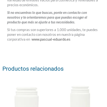
variedad de envases vacíos para cosmética y rellenables a
precios económicos.
Si no encuentras lo que buscas, ponte en contacto con
nosotros y te orientaremos para que puedas escoger el
producto que más se ajuste a tus necesidades.
Si tus compras son superiores a 1.000 unidades, te puedes
poner en contacto con nosotros en nuestra página
corporativa en
www.pascual-eduardo.es
Productos relacionados
Base
Base
Pildorero
Pildorero
Blanco
Blanco
50
75
ml
ml
Diámetro
Diámetro