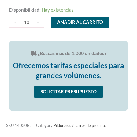
Base
Disponibilidad:
Hay existencias
Pildorero
Blanco
-
+
AÑADIR AL CARRITO
30
ml
Diámetro
Ø
31,5
¿Buscas más de
1.000 unidades
?
cantidad
Ofrecemos tarifas especiales para
grandes volúmenes.
SOLICITAR PRESUPUESTO
SKU
14030BL
Category
Pildoreros / Tarros de precinto