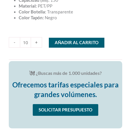
Capacidad (ml):
150
Material:
PET/PP
Color Botella:
Transparente
Color Tapón:
Negro
Botella
150
-
+
AÑADIR AL CARRITO
ml
PET
Transparente
con
Tapón
¿Buscas más de
1.000 unidades
?
Negro
(24/410)
Ofrecemos tarifas especiales para
cantidad
grandes volúmenes.
SOLICITAR PRESUPUESTO